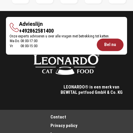
Advieslijn
Advieslijn
+492862581400
Onze experts adviseren u over alle vragen met betrekking tot katten.
Ma-Do.
08:00-17:00
Öffnungszeiten
Bel nu
Vr
08:00-15:00
Futterberatung:
LEONARDO® is een merk van
BEWITAL petfood GmbH & Co. KG
Contact
Privacy policy