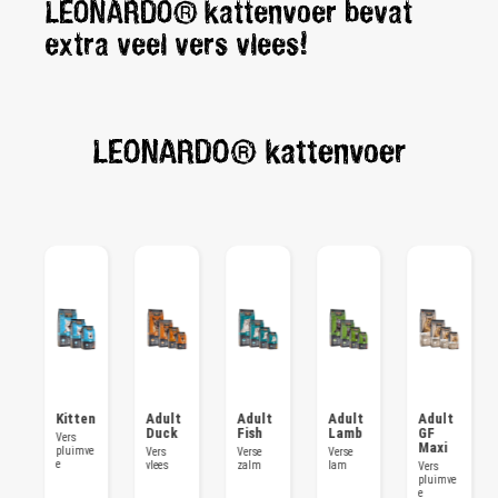
LEONARDO® kattenvoer bevat
extra veel vers vlees!
LEONARDO® kattenvoer
r
Kitten
Adult
Adult
Adult
Adult
Duck
Fish
Lamb
GF
Vers
Maxi
e
pluimve
Vers
Verse
Verse
e
vlees
zalm
lam
Vers
pluimve
e