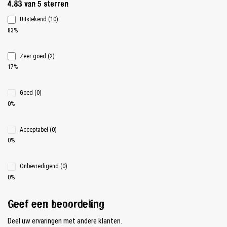
Gemiddelde waardering van 4.8 van 5 sterren
4.83 van 5 sterren
Uitstekend (10)
83%
Zeer goed (2)
17%
Goed (0)
0%
Acceptabel (0)
0%
Onbevredigend (0)
0%
Geef een beoordeling
Deel uw ervaringen met andere klanten.