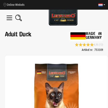
hoofdinhoud
Online Winkels
Adult Duck
MADE IN
GERMANY
4,95
(12)
Gemiddelde waardering v
Artikel nr. :
753309
Bildergalerie überspringen