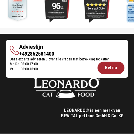
Advieslijn
Advieslijn
+492862581400
Onze experts adviseren u over alle vragen met betrekking tot katten.
Ma-Do.
08:00-17:00
Öffnungszeiten
Bel nu
Vr
08:00-15:00
Futterberatung:
LEONARDO® is een merk van
BEWITAL petfood GmbH & Co. KG