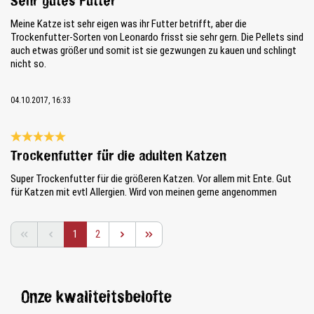
Sehr gutes Futter
Meine Katze ist sehr eigen was ihr Futter betrifft, aber die
Trockenfutter-Sorten von Leonardo frisst sie sehr gern. Die Pellets sind
auch etwas größer und somit ist sie gezwungen zu kauen und schlingt
nicht so.
04.10.2017, 16:33
Recensie met een waardering van 5 van de 5 sterren
Trockenfutter für die adulten Katzen
Super Trockenfutter für die größeren Katzen. Vor allem mit Ente. Gut
für Katzen mit evtl Allergien. Wird von meinen gerne angenommen
Pagina
Pagina
1
2
Onze kwaliteitsbelofte